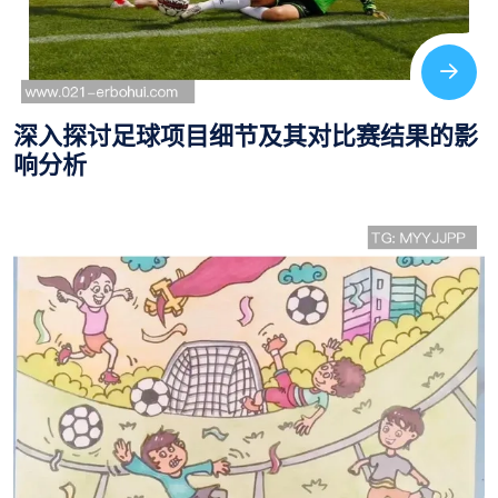
深入探讨足球项目细节及其对比赛结果的影
响分析