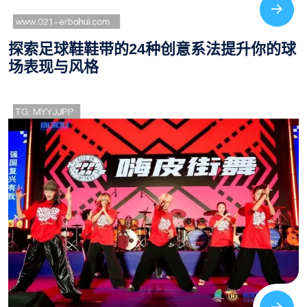
探索足球鞋鞋带的24种创意系法提升你的球
场表现与风格