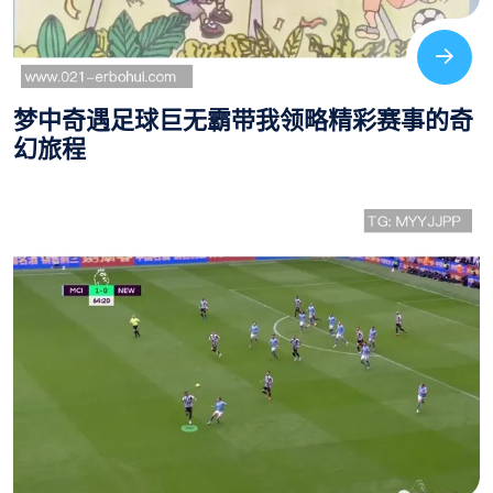
梦中奇遇足球巨无霸带我领略精彩赛事的奇
幻旅程