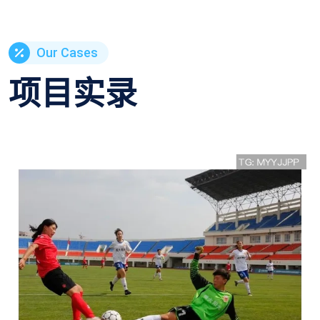
Our Cases
项目实录