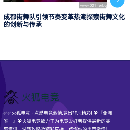
成都街舞队引领节奏变革热潮探索街舞文化
的创新与传承
✅✅火狐电竞 - 点燃电竞激情,竞出非凡精彩! 💖『亚洲
唯一』💖火狐电竞致力于为电竞爱好者提供最新的赛
事资讯、游戏攻略及精彩直播，点燃你的电竞激情！