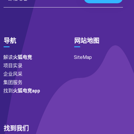
导航
网站地图
解读
火狐电竞
SiteMap
项目实录
企业风采
集团服务
找到
火狐电竞app
找到我们