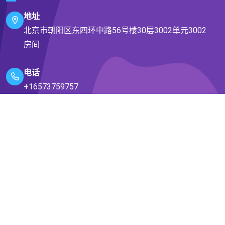
地址
北京市朝阳区东四环中路56号楼30层3002单元3002
房间
电话
+16573759757
邮箱
untroubled@att.net
© 2026 - 版权所有
火狐电竞 - 点燃电竞激情,竞出非凡精彩!