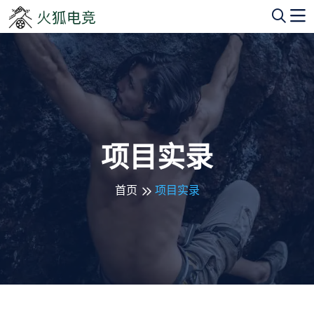
项目实录
首页
项目实录