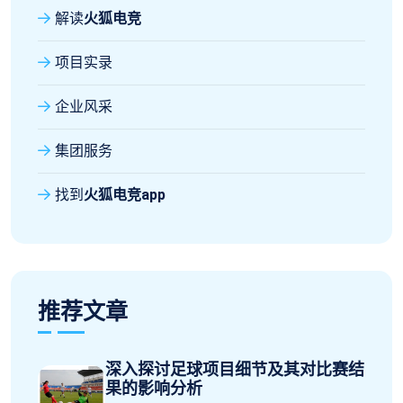
解读
火狐电竞
项目实录
企业风采
集团服务
找到
火狐电竞app
推荐文章
深入探讨足球项目细节及其对比赛结
果的影响分析