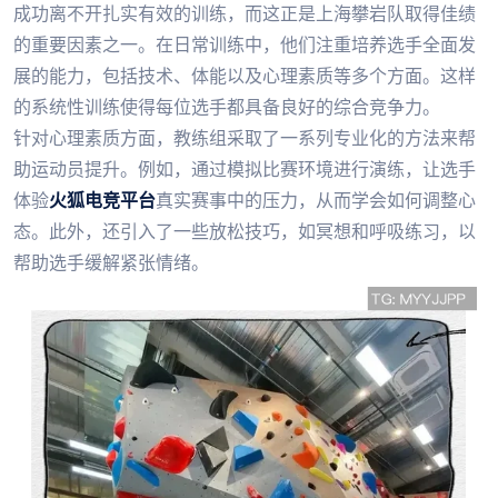
成功离不开扎实有效的训练，而这正是上海攀岩队取得佳绩
的重要因素之一。在日常训练中，他们注重培养选手全面发
展的能力，包括技术、体能以及心理素质等多个方面。这样
的系统性训练使得每位选手都具备良好的综合竞争力。
针对心理素质方面，教练组采取了一系列专业化的方法来帮
助运动员提升。例如，通过模拟比赛环境进行演练，让选手
体验
火狐电竞平台
真实赛事中的压力，从而学会如何调整心
态。此外，还引入了一些放松技巧，如冥想和呼吸练习，以
帮助选手缓解紧张情绪。