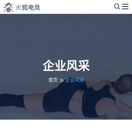
企业风采
首页
企业风采