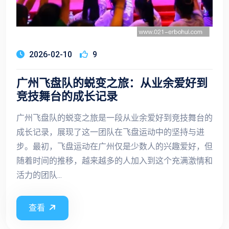
2026-02-10
9
广州飞盘队的蜕变之旅：从业余爱好到
竞技舞台的成长记录
广州飞盘队的蜕变之旅是一段从业余爱好到竞技舞台的
成长记录，展现了这一团队在飞盘运动中的坚持与进
步。最初，飞盘运动在广州仅是少数人的兴趣爱好，但
随着时间的推移，越来越多的人加入到这个充满激情和
活力的团队...
查看