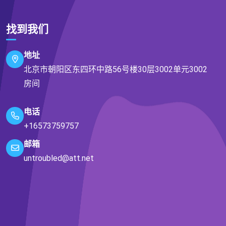
找到我们
地址
北京市朝阳区东四环中路56号楼30层3002单元3002
房间
电话
+16573759757
邮箱
untroubled@att.net