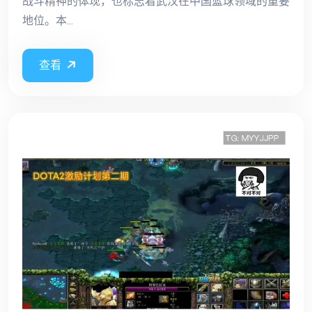
战斗精神的体现，也标志着武汉在中国篮球领域的重要
地位。本...
查看