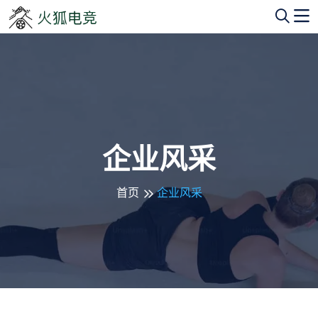
企业风采
首页
企业风采