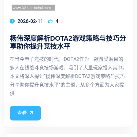
2026-02-11
4
杨伟深度解析DOTA2游戏策略与技巧分
享助你提升竞技水平
在当今电子竞技的时代，DOTA2作为一款备受瞩目的
多人在线战斗竞技场游戏，吸引了大量玩家投入其中。
本文将深入探讨“杨伟深度解析DOTA2游戏策略与技巧
分享助你提升竞技水平”的主题，从多个方面为大家提
供...
查看