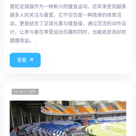
普陀足球操作为一种新兴的健身运动，近年来受到越来
越多人的关注与喜爱。它不仅仅是一种简单的体育活
动，更是结合了足球元素与健身操，通过灵活的动作设
计，让参与者在享受运动乐趣的同时，也能收获良好的
健康效益。...
查看