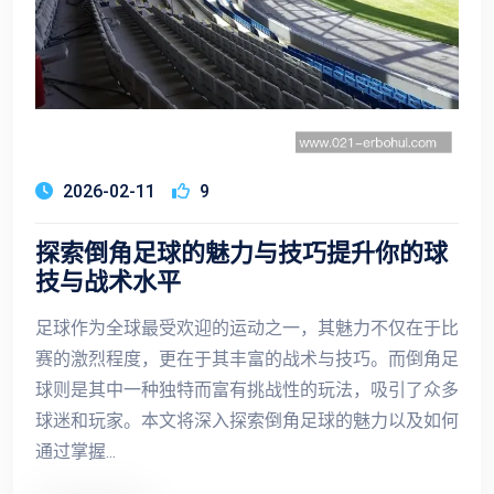
2026-02-11
9
探索倒角足球的魅力与技巧提升你的球
技与战术水平
足球作为全球最受欢迎的运动之一，其魅力不仅在于比
赛的激烈程度，更在于其丰富的战术与技巧。而倒角足
球则是其中一种独特而富有挑战性的玩法，吸引了众多
球迷和玩家。本文将深入探索倒角足球的魅力以及如何
通过掌握...