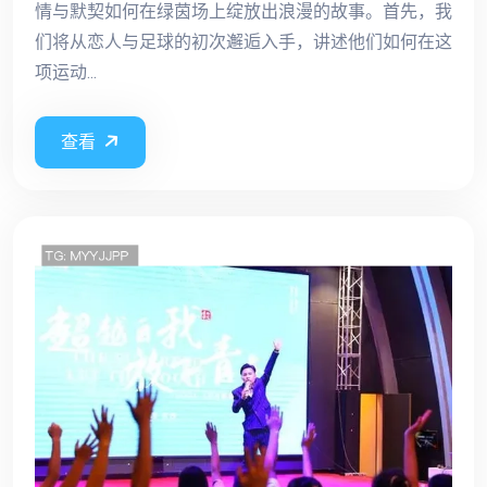
情与默契如何在绿茵场上绽放出浪漫的故事。首先，我
们将从恋人与足球的初次邂逅入手，讲述他们如何在这
项运动...
查看